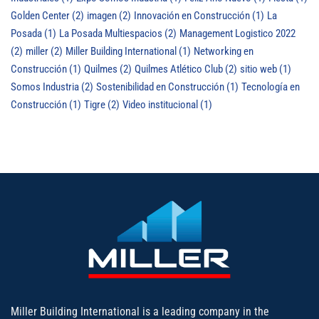
Golden Center
(2)
imagen
(2)
Innovación en Construcción
(1)
La
Posada
(1)
La Posada Multiespacios
(2)
Management Logistico 2022
(2)
miller
(2)
Miller Building International
(1)
Networking en
Construcción
(1)
Quilmes
(2)
Quilmes Atlético Club
(2)
sitio web
(1)
Somos Industria
(2)
Sostenibilidad en Construcción
(1)
Tecnología en
Construcción
(1)
Tigre
(2)
Video institucional
(1)
Miller Building International is a leading company in the