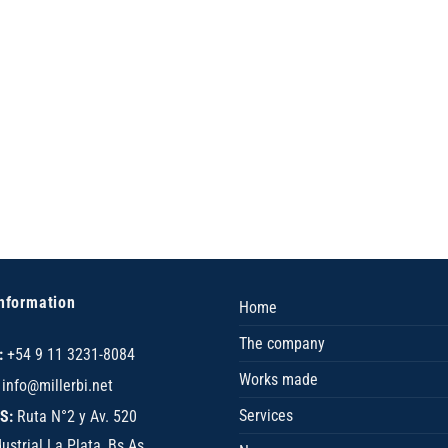
nformation
Home
The company
:
+54 9 11 3231-8084
Works made
info@millerbi.net
Services
S:
Ruta N°2 y Av. 520
ustrial La Plata, Bs As