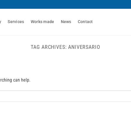
y
Services
Works made
News
Contact
TAG ARCHIVES:
ANIVERSARIO
arching can help.