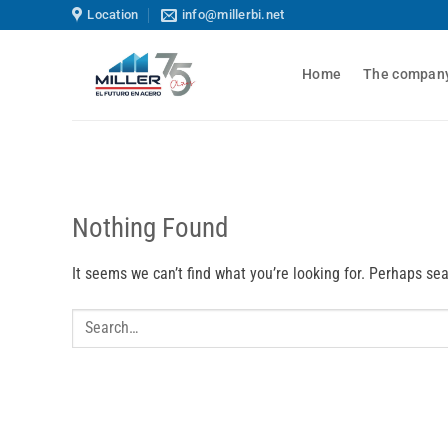
Skip
Location
info@millerbi.net
to
content
Home
The compan
Nothing Found
It seems we can’t find what you’re looking for. Perhaps se