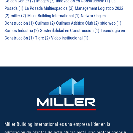
Golden Center
(2)
imagen
(2)
Innovación en Construcción
(1)
La
Posada
(1)
La Posada Multiespacios
(2)
Management Logistico 2022
(2)
miller
(2)
Miller Building International
(1)
Networking en
Construcción
(1)
Quilmes
(2)
Quilmes Atlético Club
(2)
sitio web
(1)
Somos Industria
(2)
Sostenibilidad en Construcción
(1)
Tecnología en
Construcción
(1)
Tigre
(2)
Video institucional
(1)
Miller Building International es una empresa líder en la
edificación de plantas de estructuras metálicas prefabricadas y