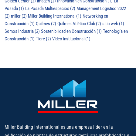
Golden Center
(2)
imagen
(2)
Innovación en Construcción
(1)
La
Posada
(1)
La Posada Multiespacios
(2)
Management Logistico 2022
(2)
miller
(2)
Miller Building International
(1)
Networking en
Construcción
(1)
Quilmes
(2)
Quilmes Atlético Club
(2)
sitio web
(1)
Somos Industria
(2)
Sostenibilidad en Construcción
(1)
Tecnología en
Construcción
(1)
Tigre
(2)
Video institucional
(1)
Miller Building International es una empresa líder en la
edificación de plantas de estructuras metálicas prefabricadas y