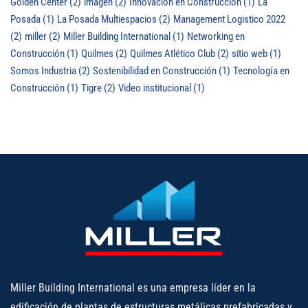
Golden Center
(2)
imagen
(2)
Innovación en Construcción
(1)
La
Posada
(1)
La Posada Multiespacios
(2)
Management Logistico 2022
(2)
miller
(2)
Miller Building International
(1)
Networking en
Construcción
(1)
Quilmes
(2)
Quilmes Atlético Club
(2)
sitio web
(1)
Somos Industria
(2)
Sostenibilidad en Construcción
(1)
Tecnología en
Construcción
(1)
Tigre
(2)
Video institucional
(1)
Miller Building International es una empresa líder en la
edificación de plantas de estructuras metálicas prefabricadas y