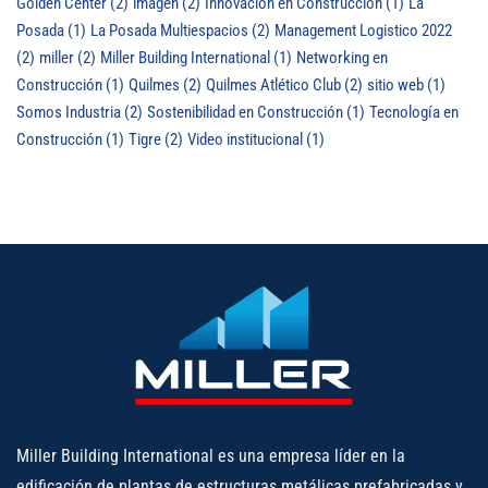
Golden Center
(2)
imagen
(2)
Innovación en Construcción
(1)
La
Posada
(1)
La Posada Multiespacios
(2)
Management Logistico 2022
(2)
miller
(2)
Miller Building International
(1)
Networking en
Construcción
(1)
Quilmes
(2)
Quilmes Atlético Club
(2)
sitio web
(1)
Somos Industria
(2)
Sostenibilidad en Construcción
(1)
Tecnología en
Construcción
(1)
Tigre
(2)
Video institucional
(1)
Miller Building International es una empresa líder en la
edificación de plantas de estructuras metálicas prefabricadas y