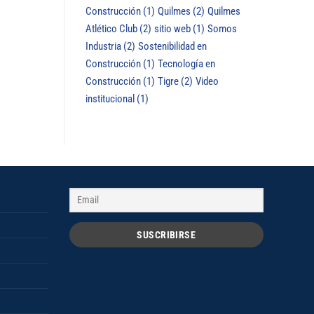
Construcción
(1)
Quilmes
(2)
Quilmes
Atlético Club
(2)
sitio web
(1)
Somos
Industria
(2)
Sostenibilidad en
Construcción
(1)
Tecnología en
Construcción
(1)
Tigre
(2)
Video
institucional
(1)