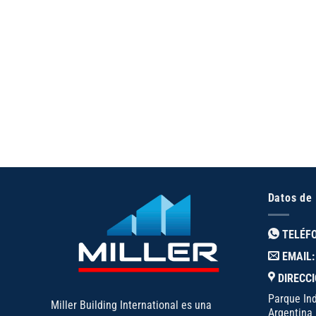
Datos de
TELÉF
EMAIL:
DIRECCI
Parque Ind
Miller Building International es una
Argentina