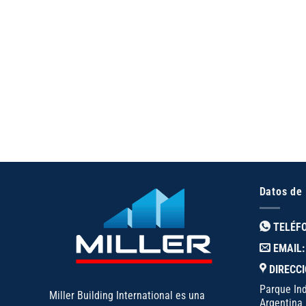
Datos de
TELÉF
EMAIL:
DIRECCI
Parque Ind
Miller Building International es una
Argentina