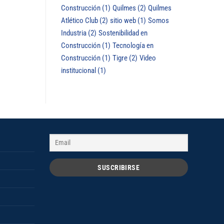
Construcción
(1)
Quilmes
(2)
Quilmes
Atlético Club
(2)
sitio web
(1)
Somos
Industria
(2)
Sostenibilidad en
Construcción
(1)
Tecnología en
Construcción
(1)
Tigre
(2)
Video
institucional
(1)