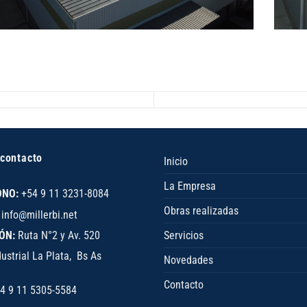
 contacto
Inicio
La Empresa
ONO:
+54 9 11 3231-8084
Obras realizadas
info@millerbi.net
Servicios
ÓN:
Ruta N°2 y Av. 520
ustrial La Plata, Bs As
Novedades
Contacto
4 9 11 5305-5584