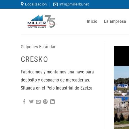
Saltar
Localización
info@millerbi.net
al
contenido
Inicio
La Empresa
Galpones Estándar
CRESKO
Fabricamos y montamos una nave para
depósito y despacho de mercaderías.
Situada en el Polo Industrial de Ezeiza.