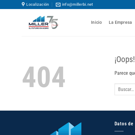
Saltar
Localización
info@millerbi.net
al
contenido
Inicio
La Empresa
¡Oops!
404
Parece que
Datos de